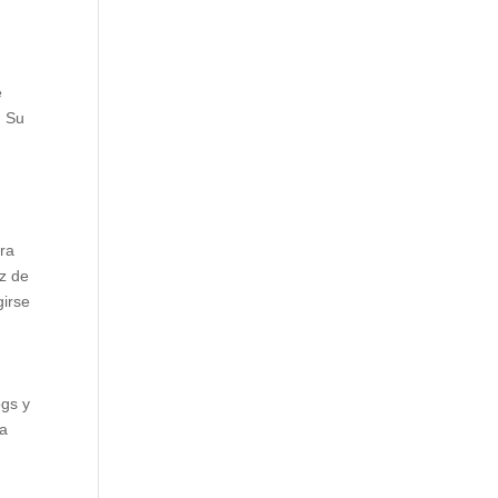
e
. Su
era
ez de
girse
ogs y
 a