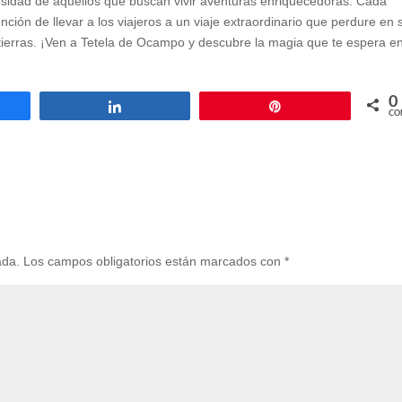
iosidad de aquellos que buscan vivir aventuras enriquecedoras. Cada
nción de llevar a los viajeros a un viaje extraordinario que perdure en 
erras. ¡Ven a Tetela de Ocampo y descubre la magia que te espera e
0
artir
Compartir
Pin
CO
ada.
Los campos obligatorios están marcados con
*