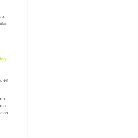
do.
iles
ing
y, en
ien
ela
ncias