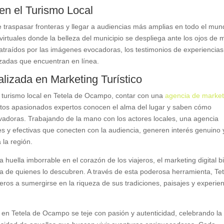
 en el Turismo Local
 traspasar fronteras y llegar a audiencias más amplias en todo el mun
irtuales donde la belleza del municipio se despliega ante los ojos de m
 atraídos por las imágenes evocadoras, los testimonios de experiencias
zadas que encuentran en línea.
lizada en Marketing Turístico
l turismo local en Tetela de Ocampo, contar con una
agencia de market
stos apasionados expertos conocen el alma del lugar y saben cómo
novadoras. Trabajando de la mano con los actores locales, una agencia
 y efectivas que conecten con la audiencia, generen interés genuino 
a la región.
huella imborrable en el corazón de los viajeros, el marketing digital b
a de quienes lo descubren. A través de esta poderosa herramienta, Tet
eros a sumergirse en la riqueza de sus tradiciones, paisajes y experie
al en Tetela de Ocampo se teje con pasión y autenticidad, celebrando la