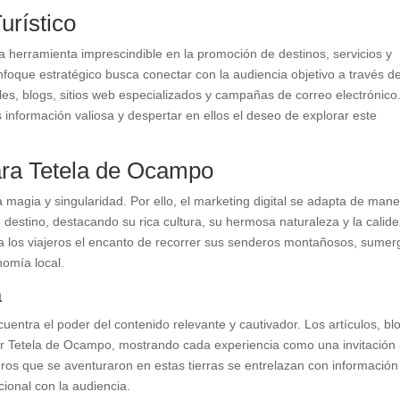
urístico
na herramienta imprescindible en la promoción de destinos, servicios y
nfoque estratégico busca conectar con la audiencia objetivo a través d
les, blogs, sitios web especializados y campañas de correo electrónico
les información valiosa y despertar en ellos el deseo de explorar este
ara Tetela de Ocampo
 magia y singularidad. Por ello, el marketing digital se adapta de man
e destino, destacando su rica cultura, su hermosa naturaleza y la calid
a los viajeros el encanto de recorrer sus senderos montañosos, sumer
nomía local.
a
ncuentra el poder del contenido relevante y cautivador. Los artículos, bl
or Tetela de Ocampo, mostrando cada experiencia como una invitación
jeros que se aventuraron en estas tierras se entrelazan con información
ional con la audiencia.