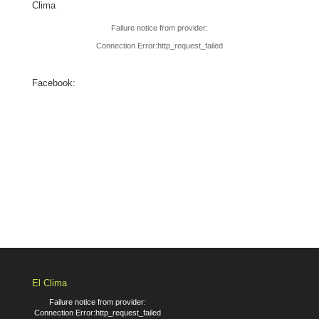
Clima
Failure notice from provider:
Connection Error:http_request_failed
Facebook:
El Clima
Failure notice from provider:
Connection Error:http_request_failed