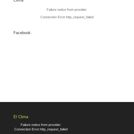
Clima
Failure notice from provider:
Connection Error:http_request_failed
Facebook:
El Clima
Failure notice from provider:
Connection Error:http_request_failed