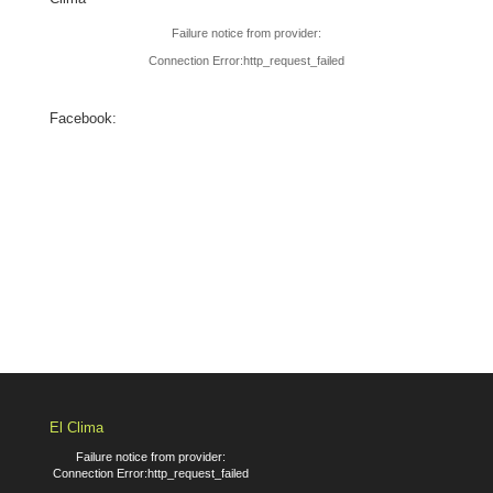
Failure notice from provider:
Connection Error:http_request_failed
Facebook:
El Clima
Failure notice from provider:
Connection Error:http_request_failed